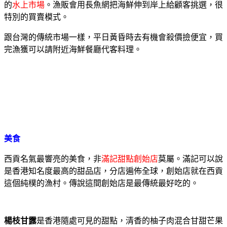
的
水上市場
。漁販會用長魚網把海鮮伸到岸上給顧客挑選，很
特別的買賣模式。
跟台灣的傳統市場一樣，平日黃昏時去有機會殺價撿便宜，買
完漁獲可以請附近海鮮餐廳代客料理。
美食
西貢名氣最響亮的美食，非
滿記甜點創始店
莫屬。滿記可以說
是香港知名度最高的甜品店，分店遍佈全球，創始店就在西貢
這個純樸的漁村。傳說這間創始店是最傳統最好吃的。
楊枝甘露
是香港隨處可見的甜點，清香的柚子肉混合甘甜芒果