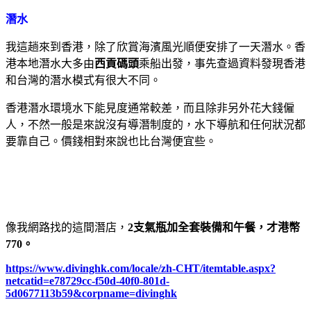
潛水
我這趟來到香港，除了欣賞海濱風光順便安排了一天潛水。香
港本地潛水大多由
西貢碼頭
乘船出發，事先查過資料發現香港
和台灣的潛水模式有很大不同。
香港潛水環境水下能見度通常較差，而且除非另外花大錢僱
人，不然一般是來說沒有導潛制度的，水下導航和任何狀況都
要靠自己。價錢相對來說也比台灣便宜些。
像我網路找的這間潛店，
2支氣瓶加全套裝備和午餐，才港幣
770。
https://www.divinghk.com/locale/zh-CHT/itemtable.aspx?
netcatid=e78729cc-f50d-40f0-801d-
5d0677113b59&corpname=divinghk