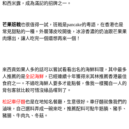
和西米露，成為滿記的招牌之一。
芒果班戟
也很值得一試，班戟是pancake的粵語，在香港也是
常見甜點的一種。外層薄皮咬開後，冰涼香濃的奶油跟芒果果
肉爆出，讓人吃完一個還想再來一個！
來西貢如果人多的話可以嘗試看看出名的海鮮料理，其中最多
人推薦的是
全記海鮮
，已經連續十年獲得米其林推薦香港最佳
食府之一。不過吃海鮮人要多才能點餐，像我一樣獨自一人的
背包客就比較可惜沒緣品嚐到了。
松記車仔麵
也是在地知名餐廳，生意很好。車仔麵就像我們的
滷味，自己選料弄成一碗來吃，推薦配料可點牛筋腩、豬手、
豬腸、牛肉丸、冬菇。