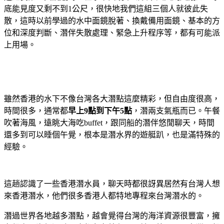
底能見度又剩不到1公尺，很快地我們這組三個人就彼此失
散，這時以前學過的水中面鏡脫著、換戴備用面鏡、基本的方
位和深度判斷、潛伴失散處理、緊急上升程序等，都有可能派
上用場。
雖然香港的水下不像台灣各大潛點這麼精彩，但自由度很高，
時間很多，通常都
早上9點到下午5點
，潛兩支氣瓶而已。午餐
吹著海風，遠眺大海吃buffet，跟同船的潛伴悠閒聊天，時間
還多到可以睡個午覺，根本是潛水界的遊艇趴，也是滿特殊的
經驗。
這趟認識了一些香港潛水員，聊天時都很訝異居然有台灣人想
來香港潛水，他們很多香港人都特地專程來台灣潛水的。
潛過世界各地越多潛點，越會覺得台灣的海洋資源很豐富，擁