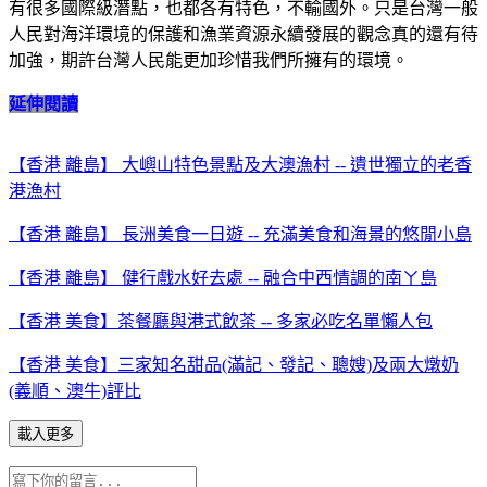
有很多國際級潛點，也都各有特色，不輸國外。只是台灣一般
人民對海洋環境的保護和漁業資源永續發展的觀念真的還有待
加強，期許台灣人民能更加珍惜我們所擁有的環境。
延伸閱讀
【香港 離島】 大嶼山特色景點及大澳漁村 -- 遺世獨立的老香
港漁村
【香港 離島】 長洲美食一日遊 -- 充滿美食和海景的悠閒小島
【香港 離島】 健行戲水好去處 -- 融合中西情調的南ㄚ島
【香港 美食】茶餐廳與港式飲茶 -- 多家必吃名單懶人包
【香港 美食】三家知名甜品(滿記、發記、聰嫂)及兩大燉奶
(義順、澳牛)評比
載入更多