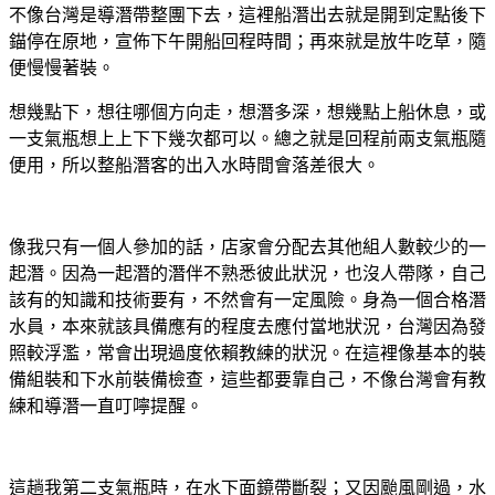
不像台灣是導潛帶整團下去，這裡船潛出去就是開到定點後下
錨停在原地，宣佈下午開船回程時間；再來就是放牛吃草，隨
便慢慢著裝。
想幾點下，想往哪個方向走，想潛多深，想幾點上船休息，或
一支氣瓶想上上下下幾次都可以。總之就是回程前兩支氣瓶隨
便用，所以整船潛客的出入水時間會落差很大。
像我只有一個人參加的話，店家會分配去其他組人數較少的一
起潛。因為一起潛的潛伴不熟悉彼此狀況，也沒人帶隊，自己
該有的知識和技術要有，不然會有一定風險。身為一個合格潛
水員，本來就該具備應有的程度去應付當地狀況，台灣因為發
照較浮濫，常會出現過度依賴教練的狀況。在這裡像基本的裝
備組裝和下水前裝備檢查，這些都要靠自己，不像台灣會有教
練和導潛一直叮嚀提醒。
這趟我第二支氣瓶時，在水下面鏡帶斷裂；又因颱風剛過，水