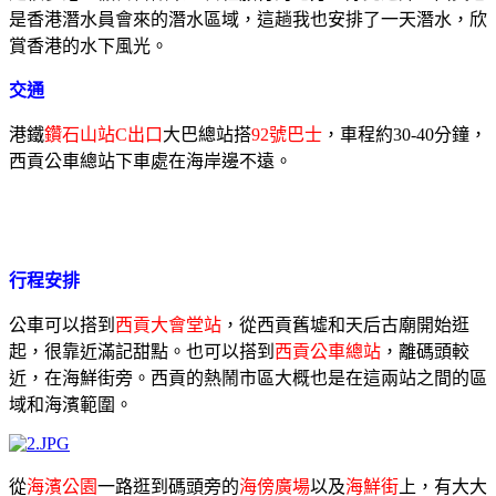
是香港潛水員會來的潛水區域，這趟我也安排了一天潛水，欣
賞香港的水下風光。
交通
港鐵
鑽石山站C出口
大巴總站搭
92號巴士
，車程約30-40分鐘，
西貢公車總站下車處在海岸邊不遠。
行程安排
公車可以搭到
西貢大會堂站
，從西貢舊墟和天后古廟開始逛
起，很靠近滿記甜點。也可以搭到
西貢公車總站
，離碼頭較
近，在海鮮街旁。西貢的熱鬧市區大概也是在這兩站之間的區
域和海濱範圍。
從
海濱公園
一路逛到碼頭旁的
海傍廣場
以及
海鮮街
上，有大大