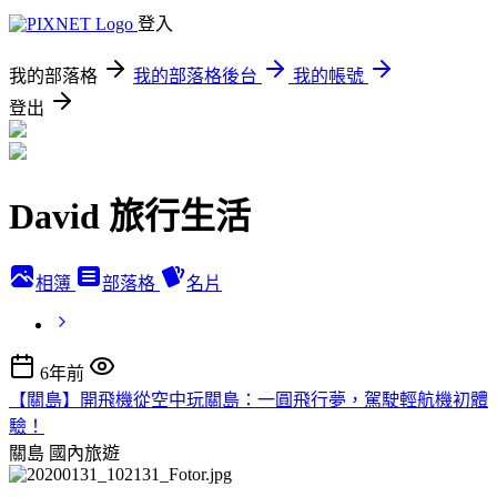
登入
我的部落格
我的部落格後台
我的帳號
登出
David 旅行生活
相簿
部落格
名片
6年前
【關島】開飛機從空中玩關島：一圓飛行夢，駕駛輕航機初體
驗！
關島
國內旅遊