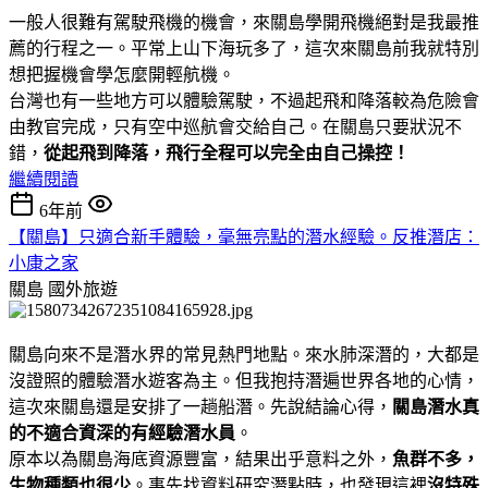
一般人很難有駕駛飛機的機會，來關島學開飛機絕對是我最推
薦的行程之一。平常上山下海玩多了，這次來關島前我就特別
想把握機會學怎麼開輕航機。
台灣也有一些地方可以體驗駕駛，不過起飛和降落較為危險會
由教官完成，只有空中巡航會交給自己。在關島只要狀況不
錯，
從起飛到降落，飛行全程可以完全由自己操控！
繼續閱讀
6年前
【關島】只適合新手體驗，毫無亮點的潛水經驗。反推潛店：
小康之家
關島
國外旅遊
關島向來不是潛水界的常見熱門地點。來水肺深潛的，大都是
沒證照的體驗潛水遊客為主。但我抱持潛遍世界各地的心情，
這次來關島還是安排了一趟船潛。先說結論心得，
關島潛水真
的不適合資深的有經驗潛水員
。
原本以為關島海底資源豐富，結果出乎意料之外，
魚群不多，
生物種類也很少
。事先找資料研究潛點時，也發現這裡
沒特殊