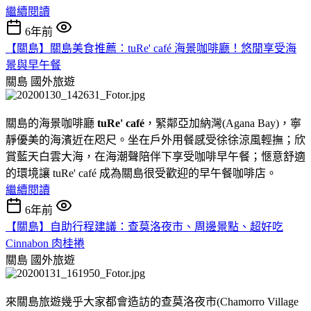
繼續閱讀
6年前
【關島】關島美食推薦：tuRe' café 海景咖啡廳！悠閒享受海
景與早午餐
關島
國外旅遊
關島的海景咖啡廳
tuRe' café
，緊鄰亞加納灣(Agana Bay)，寧
靜優美的海濱近在咫尺。坐在戶外用餐感受徐徐涼風輕撫；欣
賞藍天白雲大海，在海潮聲陪伴下享受咖啡早午餐；愜意舒適
的環境讓 tuRe' café 成為關島很受歡迎的早午餐咖啡店。
繼續閱讀
6年前
【關島】自助行程建議：查莫洛夜市、周邊景點、超好吃
Cinnabon 肉桂捲
關島
國外旅遊
來關島旅遊幾乎大家都會造訪的查莫洛夜市(Chamorro Village