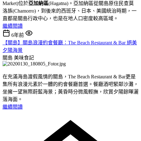
Market)位於
亞加納區
(Hagatna)。亞加納區從關島原住民查莫
洛族(Chamorro)，到後來的西班牙、日本、美國統治時期，一
直都是關島行政中心，也是在地人口密度較高區域。
繼續閱讀
6年前
【關島】關島浪漫約會餐廳：The Beach Restaurant & Bar 絕美
夕陽海景
關島
美味食記
在充滿海島渡假風情的關島，The Beach Restaurant & Bar更是
集所有浪漫元素於一體的約會餐廳首選。餐廳酒吧緊鄰沙灘，
坐擁一望無際蔚藍海景；黃昏時分微風輕撫，欣賞夕陽餘暉灑
落海面。
繼續閱讀