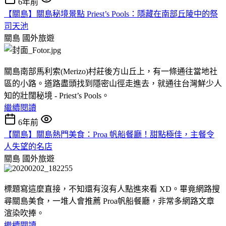
6年前
【關島】關島秘境景點 Priest’s Pools：隱藏在南部丘陵中的祭
司天池
關島
國外旅遊
關島南部馬利索(Merizo)村莊後方山丘上，有一條通往當地社
區的小路。道路盡頭找到隱密山徑走進去，就通往台灣鮮少人
知的壯闊秘境 - Priest’s Pools。
繼續閱讀
6年前
【關島】關島熱門美食：Proa 帆船餐廳！甜點極佳，主餐令
人失望的名店
關島
國外旅遊
標題寫這麼直接，不知還有沒有人點進來看 XD。畢竟網路搜
尋關島美食，一堆人會推薦 Proa帆船餐廳，非常多網路文章
渲染吹捧。
繼續閱讀