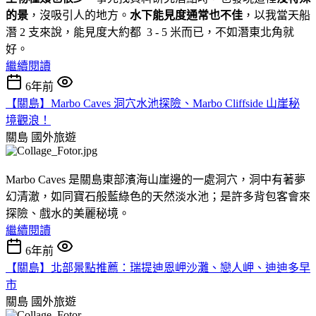
的景
，沒吸引人的地方。
水下能見度通常也不佳
，以我當天船
潛 2 支來說，能見度大約都 3 - 5 米而已，不如潛東北角就
好。
繼續閱讀
6年前
【關島】Marbo Caves 洞穴水池探險、Marbo Cliffside 山崖秘
境觀浪！
關島
國外旅遊
Marbo Caves 是關島東部濱海山崖邊的一處洞穴，洞中有著夢
幻清澈，如同寶石般藍綠色的天然淡水池；是許多背包客會來
探險、戲水的美麗秘境。
繼續閱讀
6年前
【關島】北部景點推薦：瑞提迪恩岬沙灘、戀人岬、迪迪多早
市
關島
國外旅遊