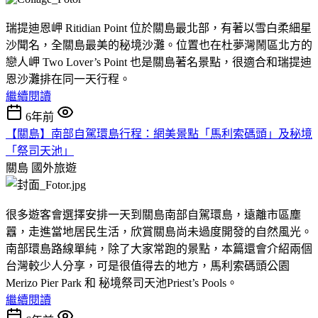
瑞提迪恩岬 Ritidian Point 位於關島最北部，有著以雪白柔細星
沙聞名，全關島最美的秘境沙灘。位置也在杜夢灣鬧區北方的
戀人岬 Two Lover’s Point 也是關島著名景點，很適合和瑞提迪
恩沙灘排在同一天行程。
繼續閱讀
6年前
【關島】南部自駕環島行程：網美景點「馬利索碼頭」及秘境
「祭司天池」
關島
國外旅遊
很多遊客會選擇安排一天到關島南部自駕環島，遠離市區塵
囂，走進當地居民生活，欣賞關島尚未過度開發的自然風光。
南部環島路線單純，除了大家常跑的景點，本篇還會介紹兩個
台灣較少人分享，可是很值得去的地方，馬利索碼頭公園
Merizo Pier Park 和 秘境祭司天池Priest’s Pools。
繼續閱讀