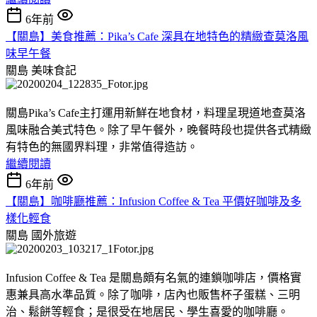
6年前
【關島】美食推薦：Pika’s Cafe 深具在地特色的精緻查莫洛風
味早午餐
關島
美味食記
關島Pika’s Cafe主打運用新鮮在地食材，料理呈現道地查莫洛
風味融合美式特色。除了早午餐外，晚餐時段也提供各式精緻
有特色的無國界料理，非常值得造訪。
繼續閱讀
6年前
【關島】咖啡廳推薦：Infusion Coffee & Tea 平價好咖啡及多
樣化輕食
關島
國外旅遊
Infusion Coffee & Tea 是關島頗有名氣的連鎖咖啡店，價格實
惠兼具高水準品質。除了咖啡，店內也販售杯子蛋糕、三明
治、鬆餅等輕食；是很受在地居民、學生喜愛的咖啡廳。