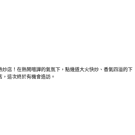
熱炒店
！
在熱鬧喧譁的氣氛下，點幾道大火快炒
、
香氣四溢的下
店，這次終於有機會造訪。