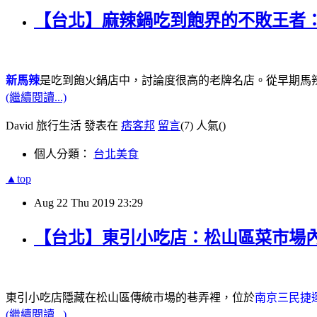
【台北】麻辣鍋吃到飽界的不敗王者：
新馬辣
是吃到飽火鍋店中，討論度很高的老牌名店。從早期馬
(繼續閱讀...)
David 旅行生活 發表在
痞客邦
留言
(7)
人氣(
)
個人分類：
台北美食
▲top
Aug
22
Thu
2019
23:29
【台北】東引小吃店：松山區菜市場
東引小吃店隱藏在松山區傳統市場的巷弄裡，位於
南京三民捷
(繼續閱讀...)