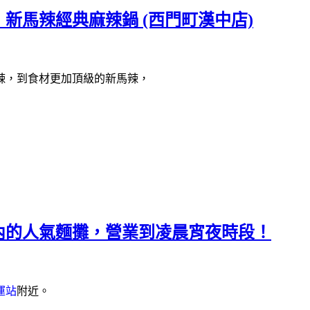
新馬辣經典麻辣鍋 (西門町漢中店)
辣，到食材更加頂級的新馬辣，
內的人氣麵攤，營業到凌晨宵夜時段！
運站
附近。