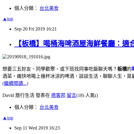
個人分類：
台北美食
▲top
Sep
20
Fri
2019
16:21
【板橋】喝桶海啤酒屋海鮮餐廳：適
想要三五好友
、
同學歡聚，或下班找同事吃飯聊天嗎
？
板橋
的
酒菜，痛快地喝上幾杯冰涼的啤酒，談談生活，聊聊人生，是
(繼續閱讀...)
David 旅行生活 發表在
痞客邦
留言
(18)
人氣(
)
個人分類：
台北美食
▲top
Sep
11
Wed
2019
16:23