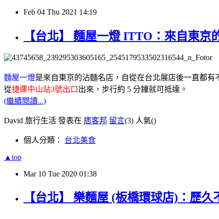
Feb
04
Thu
2021
14:19
【台北】 麵屋一燈 ITTO：來自東
麵屋一燈
是來自東京的沾麵名店，自從在台北展店後一直都有
從
捷運中山站3號出口
出來，步行約 5 分鐘就可抵達。
(繼續閱讀...)
David 旅行生活 發表在
痞客邦
留言
(3)
人氣(
)
個人分類：
台北美食
▲top
Mar
10
Tue
2020
01:38
【台北】 樂麵屋 (板橋環球店)：歷