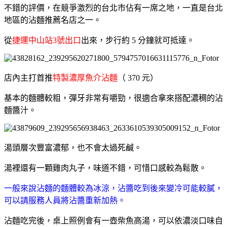
不錯的評價，在競爭激烈的台北市佔有一席之地，一直是台北
地區的沾麵推薦名店之一。
從
捷運中山站3號出口
出來，步行約 5 分鐘就可抵達。
店內主打首推
特製濃厚魚介沾麵
（ 370 元）
基本的麵體較粗，彈牙非常有嚼勁，很適合拿來搭配濃稠的沾
麵醬汁。
湯頭層次豐富濃郁，也不會太過死鹹。
湯裡還有一顆雞肉丸子，味道不錯，可惜口感較為鬆散。
一般來說沾麵的麵體較為冰涼，沾醬吃到後來變冷可能較膩，
可以請服務人員將沾醬重新加熱。
沾麵吃完後，桌上照例會有一壺柴魚高湯，可以依濃淡口味自