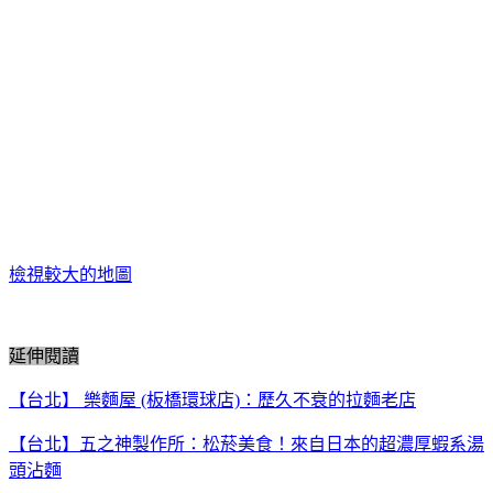
檢視較大的地圖
延伸閱讀
【台北】 樂麵屋 (板橋環球店)：歷久不衰的拉麵老店
【台北】五之神製作所：松菸美食！來自日本的超濃厚蝦系湯
頭沾麵