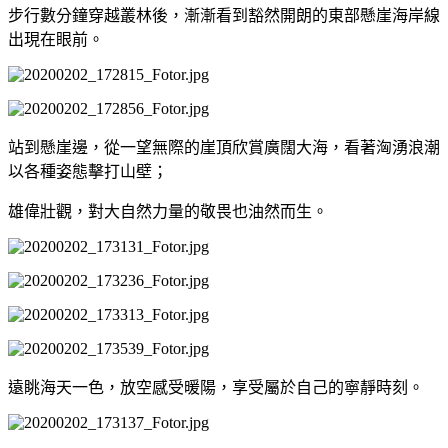
步行數分鐘穿越叢林後，漸漸看到豁然開朗的東部懸崖海岸線
出現在眼前。
站到懸崖邊，從一望無際的崖頂欣賞廣闊大海，看著洶湧浪潮
以各種姿態擊打山壁；
雄偉壯觀，對大自然力量的敬畏也油然而生。
遠眺海天一色，放空感受暖陽，享受屬於自己的寧靜時刻。