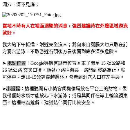
洞穴，深不見底；
當地不時有人在裡面溺斃的消息，強烈建議待在外邊區域游泳
就好
。
我大約下午抵達，附近完全沒人；我向來自詡膽大也只敢在前
方洞穴游泳，不敢游近石頭後方看後面到底多深多危險。
➤
地點位置
：
Google
導航有顯示位置。車子開至
15
號公路和
26
號公路 交叉口後，順著小路往海邊一路開到沒路為止，就
可停車。
走
10-15
分鐘穿越叢林，會看到洞穴入口在左手邊。
➤
小提醒
：這裡聽聞有小偷會伺機偷竊放在平台上的財物，像
我帶個防水袋才能放心下水游泳；或是與同伴在岸上輪流顧東
西。這裡較為荒僻，建議結伴同行比較安全。