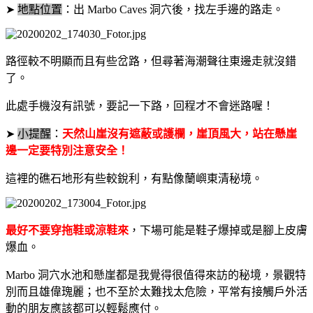
➤
地點位置
：出
Marbo Caves
洞穴後，找左手邊的路走。
路徑較不明顯而且有些岔路，但尋著海潮聲往東邊走就沒錯
了。
此處手機沒有訊號，要記一下路，回程才不會迷路喔！
➤
小提醒
：
天然山崖沒有遮蔽或護欄，崖頂風大，站在懸崖
邊一定要特別注意安全！
這裡的礁石地形有些較銳利，有點像蘭嶼東清秘境。
最好不要穿拖鞋或涼鞋來
，下場可能是鞋子爆掉或是腳上皮膚
爆血。
Marbo
洞穴水池和懸崖都是我覺得很值得來訪的秘境，景觀特
別而且雄偉瑰麗；也不至於太難找太危險，平常有接觸戶外活
動的朋友應該都可以輕鬆應付。