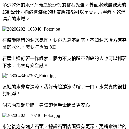
沁涼乾淨的水池呈現
Tiffany
藍的寶石光澤，
外面水池最深大約
250
公分
，稍微會游泳的朋友應該都可以享受這片寧靜、乾淨
漂亮的水域。
在僻靜幽暗的洞穴氛圍，要跳入踩不到底，不知洞穴後方有甚
麼的水池，需要些勇氣
XD
石壁上還釘著一條繩索，體力不支怕踩不到底的人也可以抓著
下水，比較有安全感。
這裡的水非常清涼，我好奇趁游泳時嚐了一口，水質真的很甘
甜純淨！
洞穴內部較陰暗，建議帶個手電筒會更安心！
水池後方有塊大石頭，據說石頭後面還有更深、更錯縱複雜的