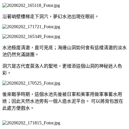
沿著峭壁樓梯走下洞穴，夢幻水池出現在眼前。
水池極度清澈，直可見底；海邊山洞如何會有這樣清澈的淡水
池仍然充滿謎團。
洞穴是古代查莫洛人的聖地，更增添這個山洞的神秘迷人色
彩。
後來戰爭時期，這個水池先後被日軍和美軍用做軍事蓄水用
途；因此天然水池旁有一個人造水泥平台。
可以將背包放在
此處方便戲水。