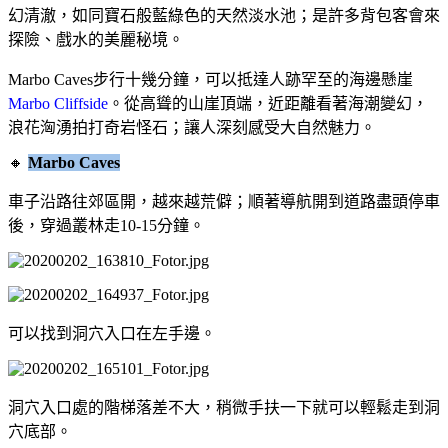
幻清澈，如同寶石般藍綠色的天然淡水池；是許多背包客會來
探險、戲水的美麗秘境。
Marbo Caves
步行十幾分鐘，可以抵達人跡罕至的海邊懸崖
Marbo Cliffside
。從高聳的山崖頂端，近距離看著海潮變幻，
浪花洶湧拍打奇岩怪石；讓人深刻感受大自然魅力。
🔸
Marbo Caves
車子沿路往郊區開，越來越荒僻；順著導航開到道路盡頭停車
後，穿過叢林走10-15分鐘。
可以找到洞穴入口在左手邊。
洞穴入口處的階梯落差不大，稍微手扶一下就可以輕鬆走到洞
穴底部。