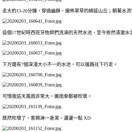
走大約
15-20
分鐘，穿過幽靜、遍佈翠草的綿延山丘；朝著水流
這個
17
世紀時西班牙牧師們洗澡的天然水池，至今依然清澈水
下方還有
7
個深淺大小不一的水池，可以循路往下行走。
可惜我這天風雨非常大，連雨傘都被吹壞。
既然吹壞了，索興淋一身濕，瀟灑一點
XD