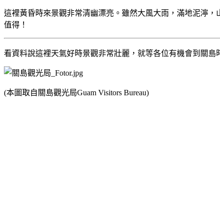
這裡黃昏時來景觀非常清幽漂亮。雖然大風大雨，滿地泥濘，
值得！
看資料說這裡天氣好時景觀非常壯麗，就等各位有機會到關島
(
本圖取自關島觀光局
Guam Visitors Bureau)