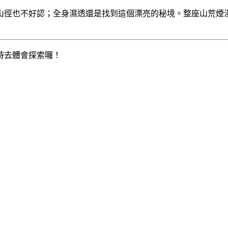
山徑也不好認；全身濕透還是找到這個漂亮的秘境。
整座山荒煙
時去體會探索囉！