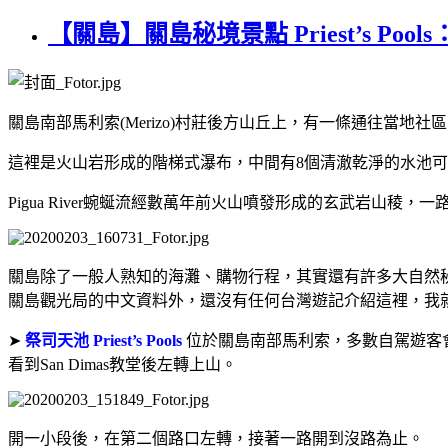
【關島】關島秘境景點 Priest’s P
關島南部馬利索
(Merizo)
村莊後方山丘上，有一條通往當地社區
這裡是火山岩形成的階梯式瀑布，中間有
8
個清澈乾淨的水池可
Pigua River
蜿蜒流經數萬年前火山噴發形成的玄武岩山稜，一
關島除了一般人熟知的海灘、購物行程，其實還有許多大自然
關島觀光局的中文資料外，還沒有任何台灣遊記介紹這裡，我
➤
祭司天池
Priest’s Pools
位於關島南部馬利索，多數自駕遊客
看到
San Dimas
教堂後左轉上山。
開一小段後，在第二個路口左轉，接著一路開到沒路為止。