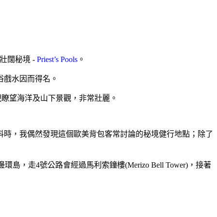
壯闊秘境
-
Priest’s Pools
。
浴戲水因而得名。
視瞭望海洋及山下景觀，非常壯麗。
料時，我偶然發現這個歐美背包客常討論的秘境健行地點；除了
邊環島，走
4
號公路會經過馬利索鐘樓
(Merizo Bell Tower)
，接著