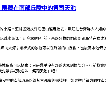
ools：隱藏在南部丘陵中的祭司天池
的小路。道路盡頭找到隱密山徑走進去，就通往台灣鮮少人知的
以跳水游泳；距今
300
多年前，西班牙牧師們來到關島曾在這沐
路流向大海；階梯式的景觀可以在靜謐的山丘裡，從最高水池俯
秘境瑰寶可以探索；只是幾乎沒有部落客寫到這部分。行前找資
就先幫這裡取名叫
「
祭司天池
」吧！
會安排的南部環島路線其實都會經過這裡。
如果逆時鐘方向往南