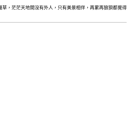
漫草，茫茫天地間沒有外人，只有美景相伴，再累再狼狽都覺得