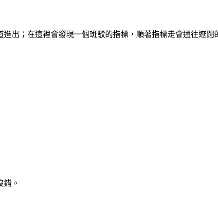
道進出；在這裡會發現一個斑駁的指標，順著指標走會通往遼闊
沒錯。