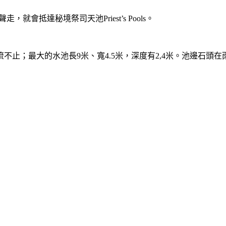
聲走，就會抵達秘境祭司天池
Priest’s Pools
。
流不止；最大的水池長
9
米、寬
4.5
米，深度有
2,4
米。池邊石頭在