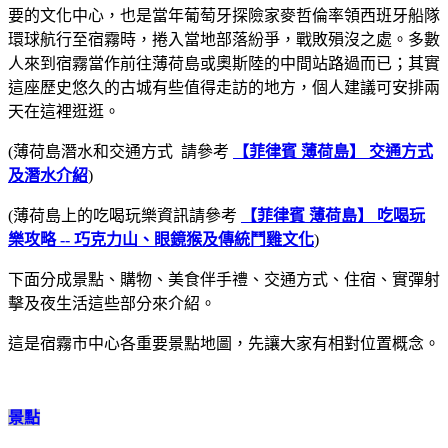
要的文化中心，也是當年葡萄牙探險家麥哲倫率領西班牙船隊
環球航行至宿霧時，捲入當地部落紛爭，戰敗殞沒之處。
多數
人來到宿霧當作前往薄荷島或奧斯陸的中間站路過而已；其實
這座歷史悠久的古城有些值得走訪的地方，個人建議可安排兩
天在這裡逛逛。
(薄荷島潛水和交通方式 請參考
【菲律賓 薄荷島】 交通方式
及潛水介紹
)
(薄荷島上的吃喝玩樂資訊請參考
【菲律賓 薄荷島】 吃喝玩
樂攻略 -- 巧克力山、眼鏡猴及傳統鬥雞文化
)
下面分成景點、購物、美食伴手禮、交通方式、住宿、實彈射
擊及夜生活這些部分來介紹。
這是宿霧市中心各重要景點地圖，先讓大家有相對位置概念。
景點