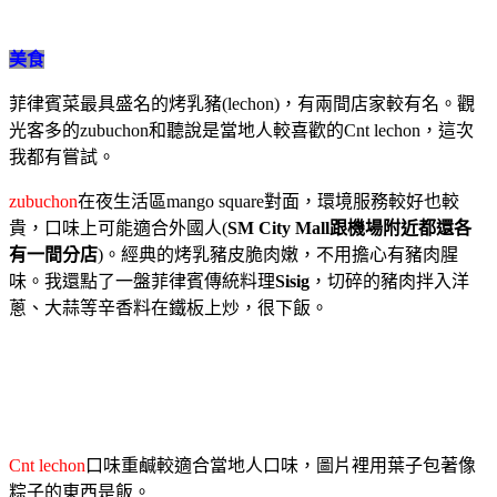
美食
菲律賓菜最具盛名的烤乳豬(lechon)，有兩間店家較有名。觀
光客多的zubuchon和聽說是當地人較喜歡的Cnt lechon，這次
我都有嘗試。
zubuchon
在夜生活區mango square對面，環境服務較好也較
貴，口味上可能適合外國人(
SM City Mall跟機場附近都還各
有一間分店
)。經典的烤乳豬皮脆肉嫩，不用擔心有豬肉腥
味。我還點了一盤菲律賓傳統料理
Sisig
，切碎的豬肉拌入洋
蔥、大蒜等辛香料在鐵板上炒，很下飯。
Cnt lechon
口味重鹹較適合當地人口味，圖片裡用葉子包著像
粽子的東西是飯。