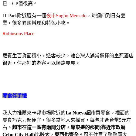
已，CP值很高。
IT Park附近還有一個
夜市Sugbo Mercado
，每週四到日有營
業，很多異國料理和特色小吃。
Robinsons Place
羅賓生百貨面積小，遊客較少，離台灣人滿常選擇的皇冠酒店
很近，住那裡的遊客可以順路晃晃。
零食伴手禮
我大力推薦來卡邦市場附近的
La Nueva超市
買零食。裡面的
零食巧克力超便宜，很多當地人來採買，每包才合台幣5元左
右。
超市在這一區有兩間分店，靠東邊的那間(靠近市政廳
Cebu City Hall)比較大，東西也齊全。
忍不住買了整整兩大