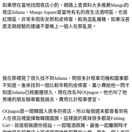
如果想在當地找間夜店小酌，網路上查資料大多推薦Mango的
夜店Juliana，Mango Square是當地有名的夜生活酒吧區，也是
紅燈區，非常多阻街女郎和皮條客，較為混亂複雜，如果沒甚
麼走跳經驗的建議不要晚上一個人在那亂晃。
我在那裡晃了很久找不到Juliana，問很多計程車司機和圍事都
不知道。後來找到一個比較年輕的皮條客，塞小費給他一問才
知道Juliana已經搬遷很久，現在改名叫OQtagon。他也叫了他
旁邊的朋友騎車載我過去，費用比計程車便宜。
OQtagon是一間韓國人居多的夜店，所以每個週末都會看到有
人在夜店裡面揮舞韓國國旗。這裡面的賓妹很多都是Fishing
Girl，就是假裝跟你搭訕，一起喝酒跳舞，最後一起離開時才