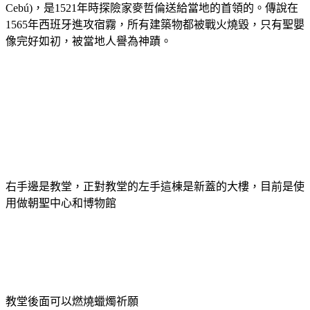
Cebú)，是1521年時探險家麥哲倫送給當地的首領的。傳說在
1565年西班牙進攻宿霧，所有建築物都被戰火燒毀，只有聖嬰
像完好如初，被當地人譽為神蹟。
右手邊是教堂，正對教堂的左手這棟是新蓋的大樓，目前是使
用做朝聖中心和博物館
教堂後面可以燃燒蠟燭祈願