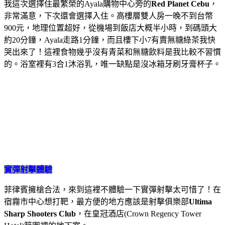
我這次選擇住最繁榮的Ayala購物中心旁的
Red Planet Cebu
，
非常滿意，下次還會選擇入住。高樓層雙人房一晚不到台幣
900元，地理位置超好，從機場到飯店大概半小時，到碼頭大
約20分鐘，Ayala走路1分鐘，而且樓下小7有賣無糖綠茶我快
哭出來了！這裡食物幾乎沒有青菜和無糖飲料是我比較不習慣
的。
浴室裡有3合1沐浴乳，唯一缺點是沒冰箱牙刷牙膏杯子。
實彈射擊體驗
菲律賓擁槍合法，來到這裡不體驗一下實彈射擊太可惜了！在
宿霧市中心想打靶，最方便的地方應該是射擊俱樂部
Ultima
Sharp Shooters Club
，在皇冠酒店(Crown Regency Tower