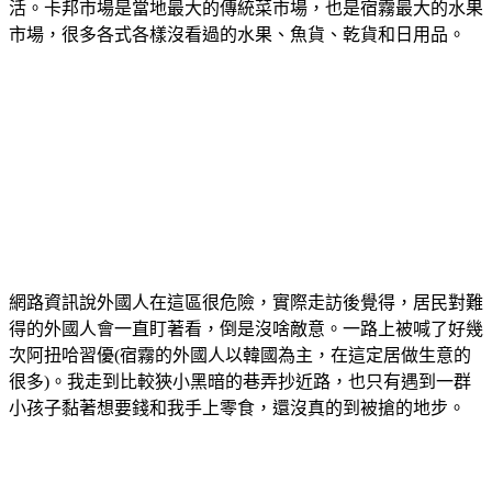
活。
卡邦市場是當地最大的傳統菜市場，也是宿霧最大的水果
市場，很多各式各樣沒看過的水果、魚貨、乾貨和日用品。
網路資訊說外國人在這區很危險，實際走訪後覺得，居民對難
得的外國人會一直盯著看，倒是沒啥敵意。一路上被喊了好幾
次阿扭哈習優(宿霧的外國人以韓國為主，在這定居做生意的
很多)。我走到比較狹小黑暗的巷弄抄近路，也只有遇到一群
小孩子黏著想要錢和我手上零食，還沒真的到被搶的地步。