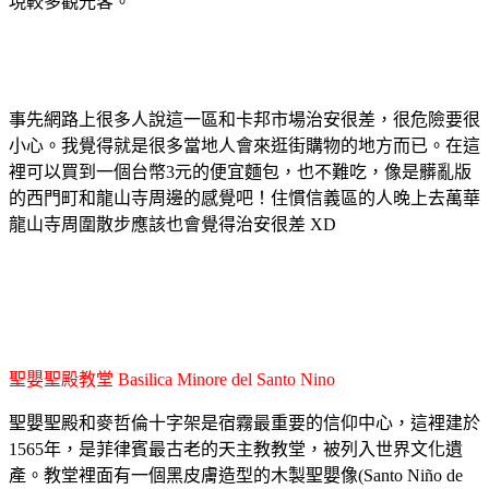
現較多觀光客。
事先網路上很多人說這一區和卡邦市場治安很差，很危險要很
小心。我覺得就是很多當地人會來逛街購物的地方而已。在這
裡可以買到一個台幣3元的便宜麵包，也不難吃，像是髒亂版
的西門町和龍
山寺周邊的感覺吧！住慣信義區的人晚上去萬華
龍山寺周圍散步應該也會覺得治安很差 XD
聖嬰聖殿教堂 Basilica Minore del Santo Nino
聖嬰聖殿和麥哲倫十字架是宿霧最重要的信仰中心，這裡建於
1565年，是菲律賓最古老的天主教教堂，被列入世界文化遺
產。教堂裡面有一個黑皮膚造型的木製聖嬰像(Santo Niño de