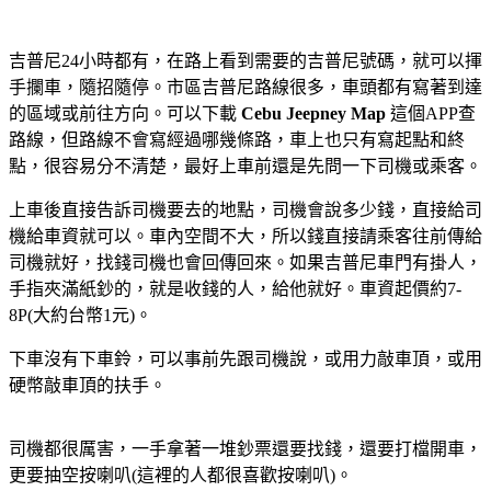
吉普尼24小時都有，在路上看到需要的吉普尼號碼，就可以揮
手攔車，隨招隨停。市區吉普尼路線很多，車頭都有寫著到達
的區域或前往方向。
可以下載
Cebu Jeepney Map
這個APP查
路線，
但路線不會寫經過哪幾條路，車上也只有寫起點和終
點，很容易分不清楚，最好上車前還是先問一下司機或乘客。
上車後直接告訴司機要去的地點，司機會說多少錢，直接給司
機給車資就可以。車內空間不大，所以錢直接請乘客往前傳給
司機就好，找錢司機也會回傳回來。如果吉普尼車門有掛人，
手指夾滿紙鈔的，就是收錢的人，給他就好。車資起價約7-
8P(大約台幣1元)。
下車沒有下車鈴，可以事前先跟司機說，或用力敲車頂，或用
硬幣敲車頂的扶手。
司機都很厲害，一手拿著一堆鈔票還要找錢，還要打檔開車，
更要抽空按喇叭(這裡的人都很喜歡按喇叭)。