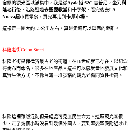
宿霧的觀光區域滿集中，我是從
Ayala
搭
62C
吉普尼，坐到
科
隆老街
後，沿路逛過去
聖嬰教堂
和
十字架
，看完後去
LA
Nueva超市
買零食，買完再走到
卡邦市場
。
這樣走一圈大約1.5公里左右，算是走路可以逛完的距離。
科隆老街Colon Street
科隆老街是菲律賓最古老的街道，在16世紀就已存在，以紀念
哥倫布而命名，很多在地產品。這裡可以感受當地發展文化和
真實生活方式。不像台灣一堆號稱的觀光老街同質性極高。
科隆這裡雖然混亂但是處處可見庶民生命力。這區觀光客很
少，走了幾個小時沒看到幾個外國人，要到聖嬰聖殿附近才出