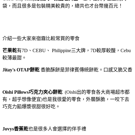
袋，而且很多是包裝精美較貴的，總共也才台幣幾百元！
介紹一些大家來宿霧比較常買的零食
芒果乾
有7D、CEBU、 Philippine三大牌，7D較厚較酸，Cebu
較薄最甜。
Jitay's OTAP餅乾
香脆酥餅是菲律賓傳統餅乾。口感又脆又香
Oishi Pillows巧克力夾心餅乾
(Oishi出的零食各大商場超市都
有，超乎想像便宜)
也是我很愛的零食，外層酥脆，一咬下去
巧克力餡爆漿很甜很好吃。
Jovys香蕉乾
也是很多人會選擇的伴手禮